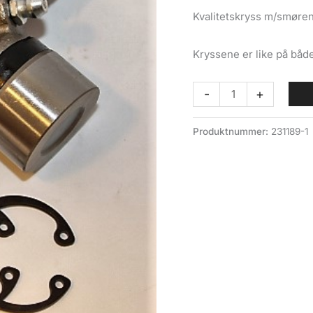
Kvalitetskryss m/smøren
Kryssene er like på båd
Kryss
-
+
for
mellomaksel
Produktnummer:
231189-1
(029-
003-
1)
Volvo
Felt
antall