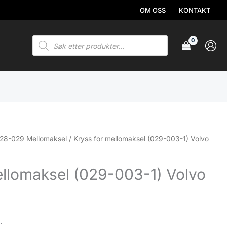
OM OSS
KONTAKT
Products
search
28-029 Mellomaksel
/ Kryss for mellomaksel (029-003-1) Volvo
ellomaksel (029-003-1) Volvo
.