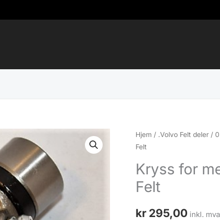
Hjem
/
.Volvo Felt deler
/
0
Felt
Kryss for m
Felt
kr
295,00
inkl. mva