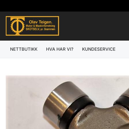
Hopp
rett
til
innholdet
NETTBUTIKK
HVA HAR VI?
KUNDESERVICE