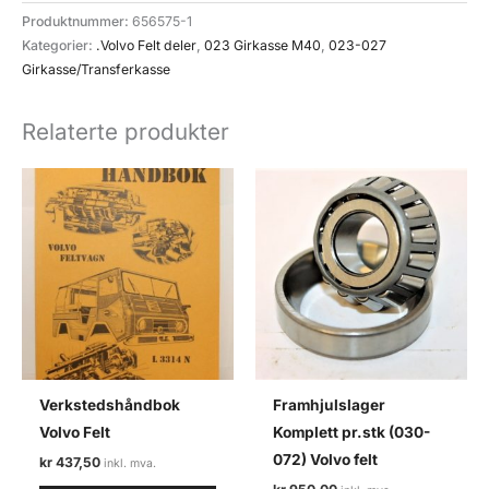
(023-
Produktnummer:
656575-1
073)
Kategorier:
.Volvo Felt deler
,
023 Girkasse M40
,
023-027
Volvo
Girkasse/Transferkasse
felt/M40
antall
Relaterte produkter
Verkstedshåndbok
Framhjulslager
Volvo Felt
Komplett pr.stk (030-
072) Volvo felt
kr
437,50