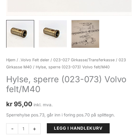
Hjem
/
.Volvo Felt deler
/
023-027 Girkasse/Transferkasse
/
023
Girkasse M40
/ Hylse, sperre (023-073) Volvo felt/M40
Hylse, sperre (023-073) Volvo
felt/M40
kr
95,00
inkl. mva.
Sperrehylse pos.73, går inn i foring pos.70 på splittegn.
Hylse,
-
+
LEGG I HANDLEKURV
sperre