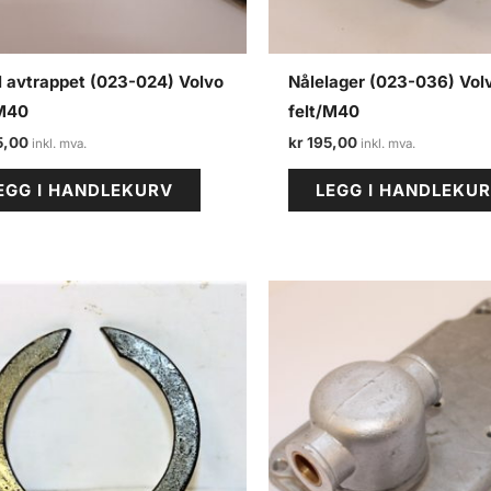
l avtrappet (023-024) Volvo
Nålelager (023-036) Vol
/M40
felt/M40
5,00
kr
195,00
EGG I HANDLEKURV
LEGG I HANDLEKU