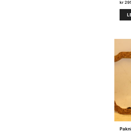
kr
29
L
Pakn