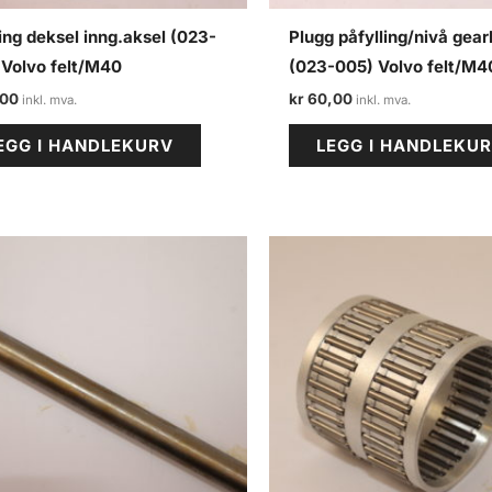
ng deksel inng.aksel (023-
Plugg påfylling/nivå gea
 Volvo felt/M40
(023-005) Volvo felt/M4
,00
kr
60,00
EGG I HANDLEKURV
LEGG I HANDLEKU