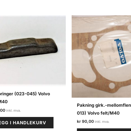
ringer (023-045) Volvo
/M40
Pakning girk.-mellomfle
,00
013) Volvo felt/M40
kr
90,00
EGG I HANDLEKURV