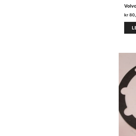
Volv
kr
80
L