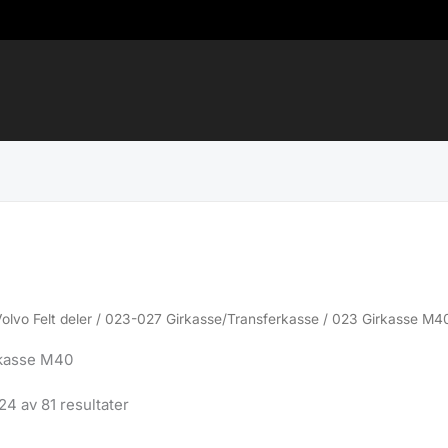
Volvo Felt deler
/
023-027 Girkasse/Transferkasse
/ 023 Girkasse M4
kasse M40
Sortert
24 av 81 resultater
etter
propularitet