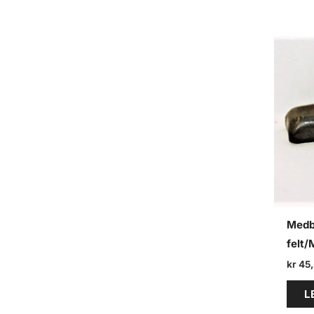
Medb
felt
kr
45
L