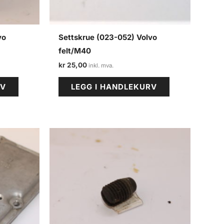
vo
Settskrue (023-052) Volvo
felt/M40
kr
25,00
RV
LEGG I HANDLEKURV