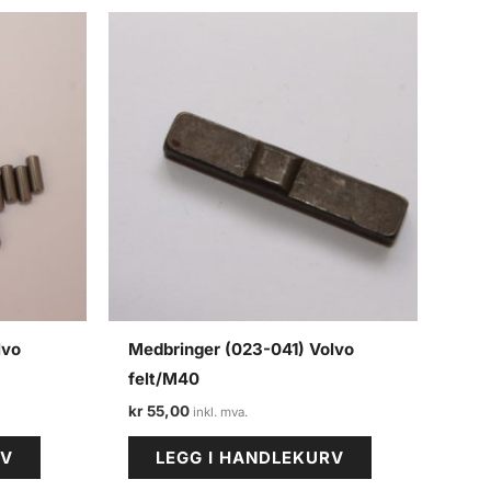
lvo
Medbringer (023-041) Volvo
felt/M40
kr
55,00
RV
LEGG I HANDLEKURV