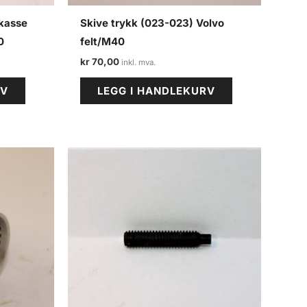
rkasse
Skive trykk (023-023) Volvo
0
felt/M40
kr
70,00
RV
LEGG I HANDLEKURV