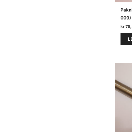
Pakni
009)
kr
75
L