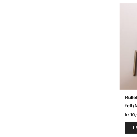
e
a
r
c
h
Rulle
felt
kr
10,
L