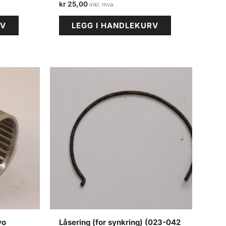
kr
25,00
RV
LEGG I HANDLEKURV
vo
Låsering (for synkring) (023-042