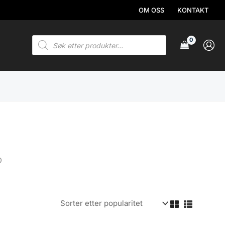
OM OSS
KONTAKT
Products
search
0