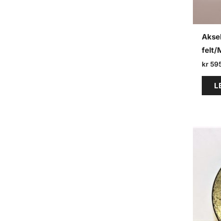
Akse
felt
kr
59
L