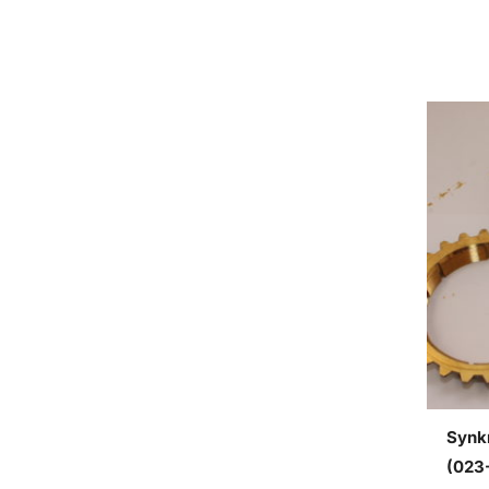
Synkr
(023