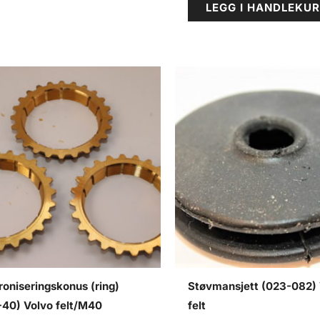
LEGG I HANDLEKU
oniseringskonus (ring)
Støvmansjett (023-082) 
-40) Volvo felt/M40
felt