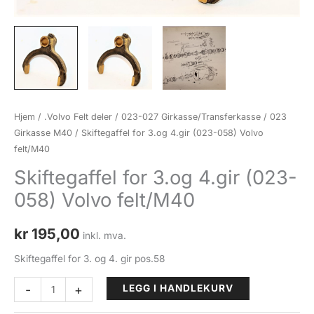
Hjem
/
.Volvo Felt deler
/
023-027 Girkasse/Transferkasse
/
023
Girkasse M40
/ Skiftegaffel for 3.og 4.gir (023-058) Volvo
felt/M40
Skiftegaffel for 3.og 4.gir (023-
058) Volvo felt/M40
kr
195,00
inkl. mva.
Skiftegaffel for 3. og 4. gir pos.58
Skiftegaffel
-
+
LEGG I HANDLEKURV
for