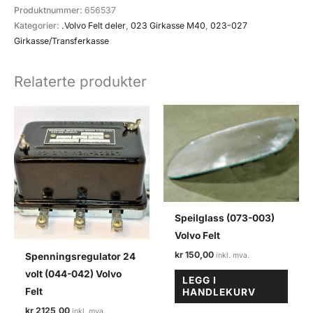
3.og
Produktnummer:
656537
4.gir
Kategorier:
.Volvo Felt deler
,
023 Girkasse M40
,
023-027
(023-
Girkasse/Transferkasse
058)
Volvo
Relaterte produkter
felt/M40
antall
Speilglass (073-003)
Volvo Felt
kr
150,00
Spenningsregulator 24
volt (044-042) Volvo
LEGG I
Felt
HANDLEKURV
kr
2125,00