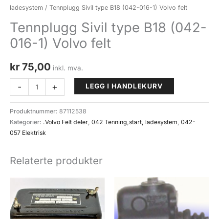
ladesystem
/ Tennplugg Sivil type B18 (042-016-1) Volvo felt
Tennplugg Sivil type B18 (042-
016-1) Volvo felt
kr
75,00
inkl. mva.
Tennplugg
-
+
LEGG I HANDLEKURV
Sivil
type
Produktnummer:
87112538
B18
Kategorier:
.Volvo Felt deler
,
042 Tenning,start, ladesystem
,
042-
(042-
057 Elektrisk
016-
1)
Relaterte produkter
Volvo
felt
antall