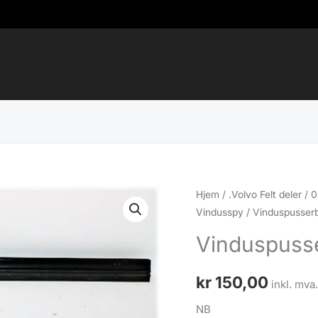
Hjem
/
.Volvo Felt deler
/
0
Vindusspy
/ Vinduspusserb
Vinduspusse
kr
150,00
inkl. mva
NB