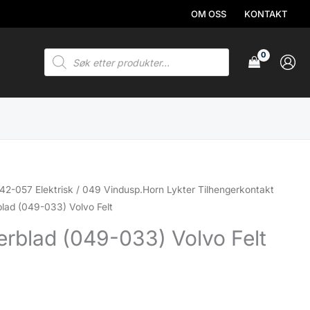
OM OSS
KONTAKT
Products
search
42-057 Elektrisk
/
049 Vindusp.Horn Lykter Tilhengerkontakt
lad (049-033) Volvo Felt
rblad (049-033) Volvo Felt
.