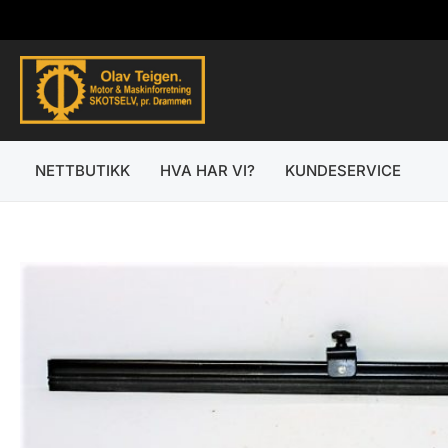
Hopp
rett
til
innholdet
NETTBUTIKK
HVA HAR VI?
KUNDESERVICE