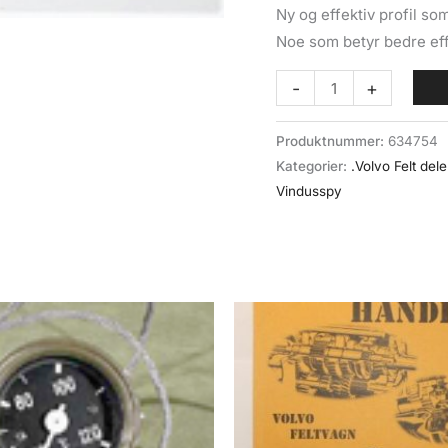
Ny og effektiv profil so
Noe som betyr bedre eff
Vinduspusserblad
-
+
(049-
033)
Produktnummer:
634754
Volvo
Kategorier:
.Volvo Felt dele
Felt
Vindusspy
antall