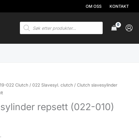
OM OSS
KONTAKT
Products
search
19-022 Clutch
/
022 Slavesyl. clutch
/ Clutch slavesylinder
lt
sylinder repsett (022-010)
.