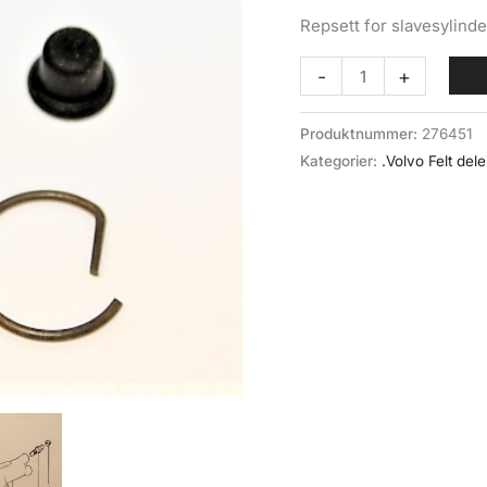
Repsett for slavesylinde
Clutch
-
+
slavesylinder
repsett
Produktnummer:
276451
(022-
Kategorier:
.Volvo Felt dele
010)
Volvo
Felt
antall