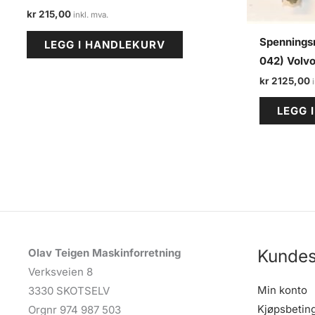
kr
215,00
Spenningsr
LEGG I HANDLEKURV
042) Volvo
kr
2125,00
LEGG 
Kundes
Olav Teigen Maskinforretning
Verksveien 8
Min konto
3330 SKOTSELV
Kjøpsbetin
Orgnr 974 987 503