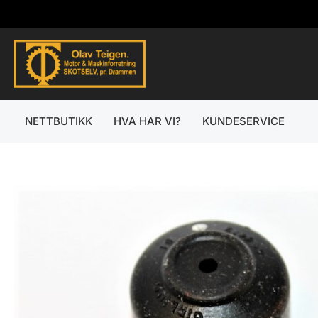
Hopp
rett
til
innholdet
NETTBUTIKK
HVA HAR VI?
KUNDESERVICE