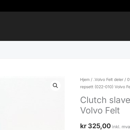
Hjem
/
.Volvo Felt deler
/
0
repsett (022-010) Volvo Fe
Clutch slave
Volvo Felt
kr
325,00
inkl. mva