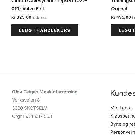
Clutch slavesylinder repsett (022-
Tenningslå
010) Volvo Felt
Orginal
kr
325,00
kr
495,00
LEGG I HANDLEKURV
LEGG 
Kundes
Olav Teigen Maskinforretning
Verksveien 8
Min konto
3330 SKOTSELV
Kjøpsbetin
Orgnr 974 987 503
Bytte og re
Personvern