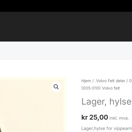
Hjem
/
.Volvo Felt deler
/
0
(005-010) Volvo felt
Lager, hylse
kr
25,00
inkl. mva.
Lager,hylse for vippear