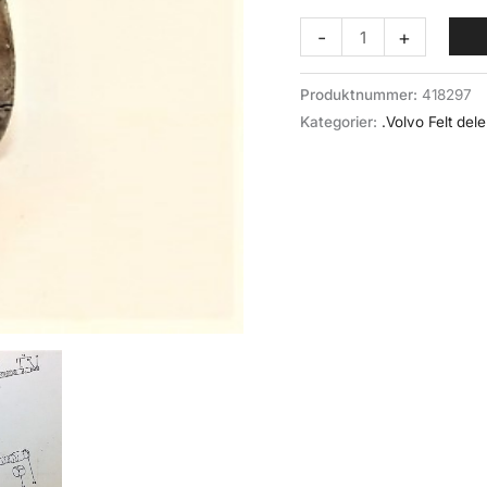
Lager,
-
+
hylse
vippearm
Produktnummer:
418297
(005-
Kategorier:
.Volvo Felt dele
010)
Volvo
felt
antall