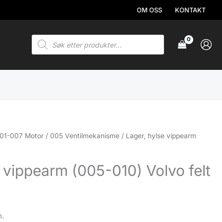
OM OSS
KONTAKT
Products
search
01-007 Motor
/
005 Ventilmekanisme
/ Lager, hylse vippearm
 vippearm (005-010) Volvo felt
m.