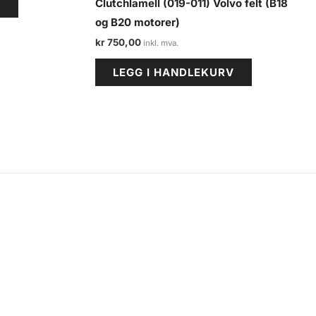
Clutchlamell (019-011) Volvo felt (B18
V
og B20 motorer)
kr
750,00
LEGG I HANDLEKURV