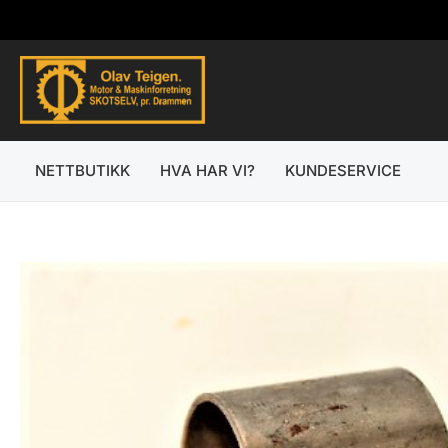
Hopp
rett
til
innholdet
NETTBUTIKK
HVA HAR VI?
KUNDESERVICE