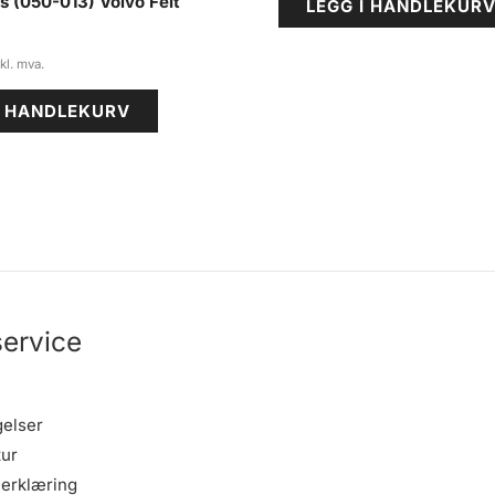
s (050-013) Volvo Felt
LEGG I HANDLEKUR
I HANDLEKURV
ervice
gelser
tur
erklæring