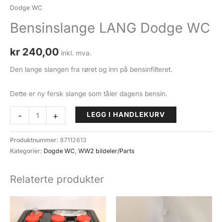
Dodge WC
Bensinslange LANG Dodge WC
kr
240,00
inkl. mva.
Den lange slangen fra røret og inn på bensinfilteret.
Dette er ny fersk slange som tåler dagens bensin.
Bensinslange
-
+
LEGG I HANDLEKURV
LANG
Dodge
Produktnummer:
87112613
WC
Kategorier:
Dogde WC
,
WW2 bildeler/Parts
antall
Relaterte produkter