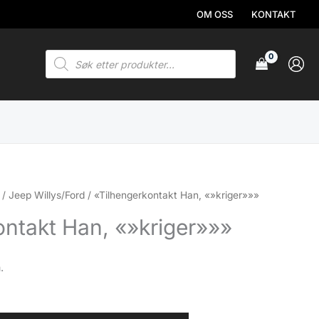
OM OSS
KONTAKT
Products
search
/
Jeep Willys/Ford
/ «Tilhengerkontakt Han, «»kriger»»»
ontakt Han, «»kriger»»»
.