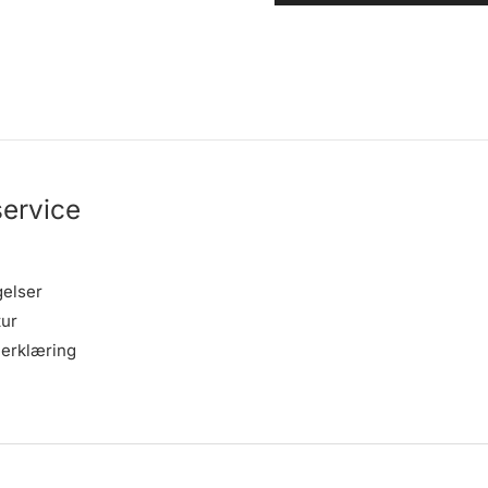
ervice
gelser
tur
erklæring