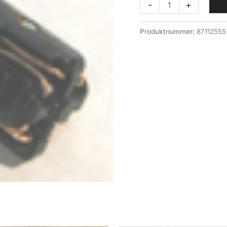
"Tilhengerkontakt
-
+
Han,
""kriger"""
Produktnummer:
87112555
antall