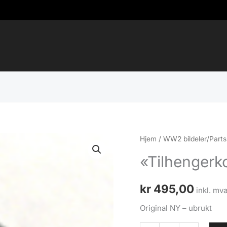
Hjem
/
WW2 bildeler/Parts
«Tilhengerk
kr
495,00
inkl. mva
Original NY – ubrukt