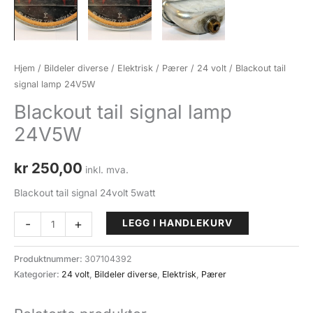
Hjem
/
Bildeler diverse
/
Elektrisk
/
Pærer
/
24 volt
/ Blackout tail
signal lamp 24V5W
Blackout tail signal lamp
24V5W
kr
250,00
inkl. mva.
Blackout tail signal 24volt 5watt
Blackout
-
+
LEGG I HANDLEKURV
tail
signal
Produktnummer:
307104392
lamp
Kategorier:
24 volt
,
Bildeler diverse
,
Elektrisk
,
Pærer
24V5W
antall