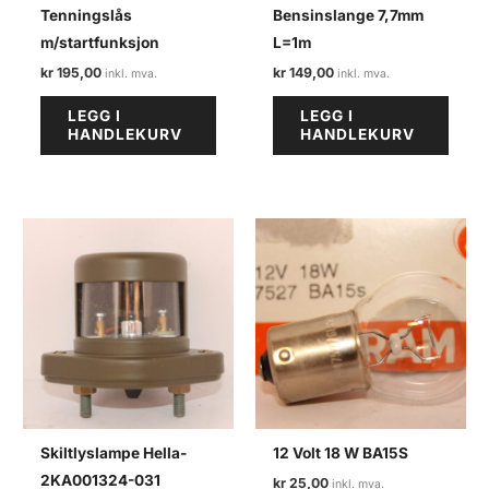
Tenningslås
Bensinslange 7,7mm
m/startfunksjon
L=1m
kr
195,00
kr
149,00
LEGG I
LEGG I
HANDLEKURV
HANDLEKURV
Skiltlyslampe Hella-
12 Volt 18 W BA15S
2KA001324-031
kr
25,00