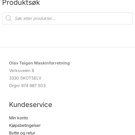
Produktsøk
P
r
o
d
u
c
t
s
s
e
a
r
c
Olav Teigen Maskinforretning
h
Verksveien 8
3330 SKOTSELV
Orgnr 974 987 503
Kundeservice
Min konto
Kjøpsbetingelser
Bytte og retur