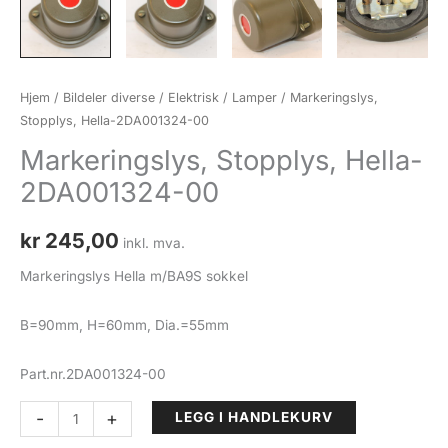
Hjem
/
Bildeler diverse
/
Elektrisk
/
Lamper
/ Markeringslys,
Stopplys, Hella-2DA001324-00
Markeringslys, Stopplys, Hella-
2DA001324-00
kr
245,00
inkl. mva.
Markeringslys Hella m/BA9S sokkel
B=90mm, H=60mm, Dia.=55mm
Part.nr.2DA001324-00
Markeringslys,
-
+
LEGG I HANDLEKURV
Stopplys,