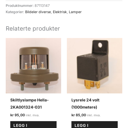
Hella-
Produktnummer:
87113147
2DA001324-
Kategorier:
Bildeler diverse
,
Elektrisk
,
Lamper
00
antall
Relaterte produkter
Skiltlyslampe Hella-
Lysrele 24 volt
2KA001324-031
(1000metere)
kr
95,00
kr
85,00
LEGG I
LEGG I