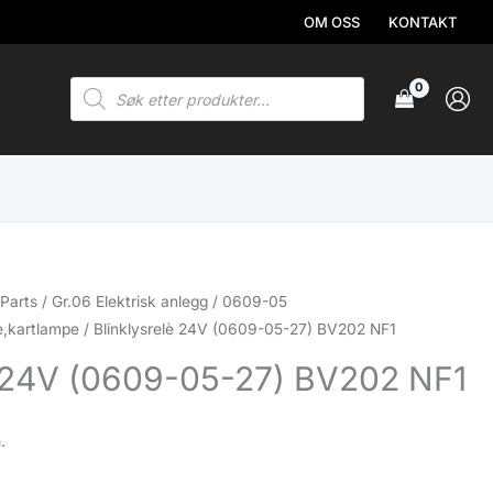
OM OSS
KONTAKT
Products
search
Parts
/
Gr.06 Elektrisk anlegg
/
0609-05
e,kartlampe
/ Blinklysrelè 24V (0609-05-27) BV202 NF1
è 24V (0609-05-27) BV202 NF1
.