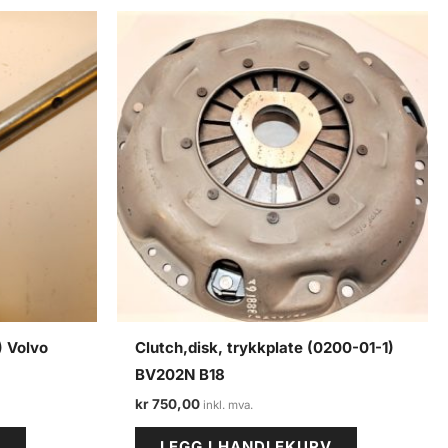
) Volvo
Clutch,disk, trykkplate (0200-01-1)
BV202N B18
kr
750,00
V
LEGG I HANDLEKURV