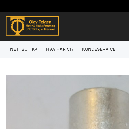
Hopp
rett
til
innholdet
NETTBUTIKK
HVA HAR VI?
KUNDESERVICE