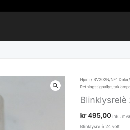
Hjem
/
BV202N/NF1 Deler/
Retningssignallys,taklamp
Blinklysrel
kr
495,00
inkl. mva
Blinklysrelè 24 volt