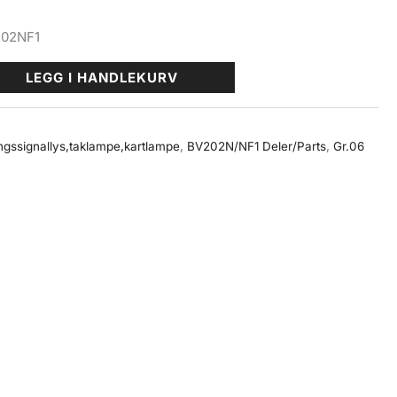
202NF1
LEGG I HANDLEKURV
gssignallys,taklampe,kartlampe
,
BV202N/NF1 Deler/Parts
,
Gr.06