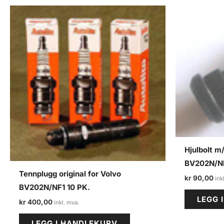
Hjulbolt m
BV202N/N
Tennplugg original for Volvo
kr
90,00
BV202N/NF1 10 PK.
LEGG 
kr
400,00
LEGG I HANDLEKURV