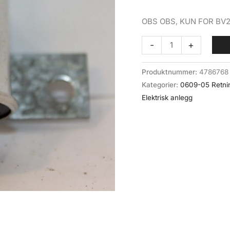
OBS OBS, KUN FOR BV
Blinklysrelè
-
+
24V
(0609-
Produktnummer:
4786768
05-
Kategorier:
0609-05 Retnin
27)
Elektrisk anlegg
BV202
NF1
antall