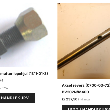
/mutter løpehjul (1311-01-3)
F1
Aksel revers (0700-03-72
BV202N/M400
I HANDLEKURV
kr
237,50
LEGG I HANDLEKUR