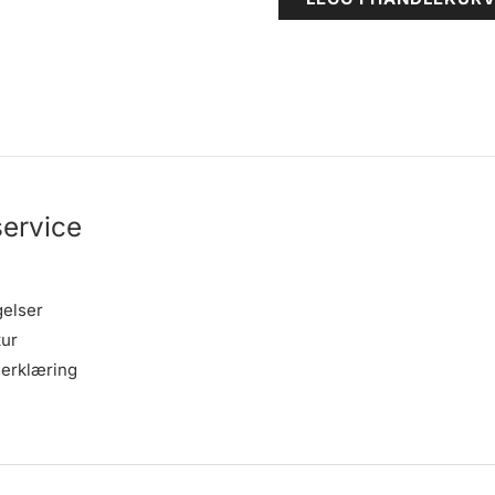
ervice
gelser
tur
erklæring