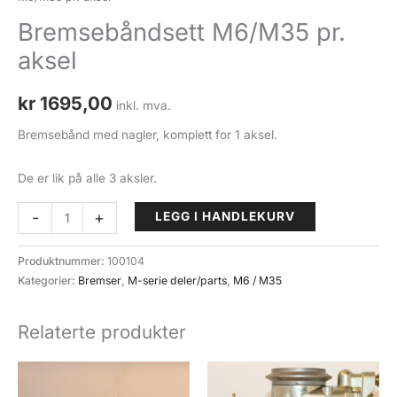
Bremsebåndsett M6/M35 pr.
aksel
kr
1695,00
inkl. mva.
Bremsebånd med nagler, komplett for 1 aksel.
De er lik på alle 3 aksler.
Bremsebåndsett
-
+
LEGG I HANDLEKURV
M6/M35
pr.
Produktnummer:
100104
aksel
Kategorier:
Bremser
,
M-serie deler/parts
,
M6 / M35
antall
Relaterte produkter