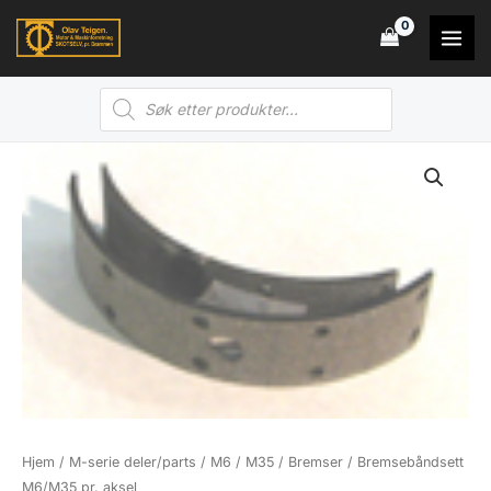
Hopp
rett
til
Products
innholdet
search
Hjem
/
M-serie deler/parts
/
M6 / M35
/
Bremser
/ Bremsebåndsett
M6/M35 pr. aksel