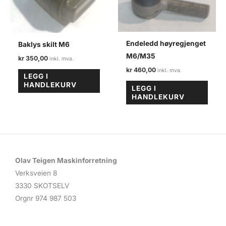
Endeledd høyregjenget
Baklys skilt M6
M6/M35
kr
350,00
kr
460,00
LEGG I
HANDLEKURV
LEGG I
HANDLEKURV
Olav Teigen Maskinforretning
Verksveien 8
3330 SKOTSELV
Orgnr 974 987 503