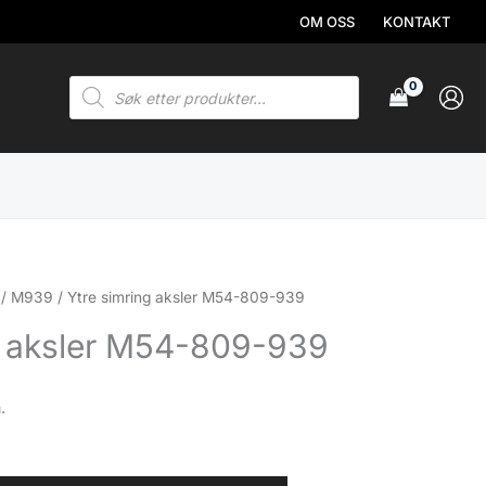
OM OSS
KONTAKT
Products
search
/
M939
/ Ytre simring aksler M54-809-939
g aksler M54-809-939
.