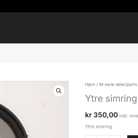
Hjem
/
M-serie deler/parts
Ytre simrin
kr
350,00
inkl. mva
Ytre simring