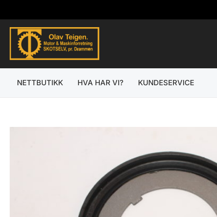
Hopp
rett
til
innholdet
NETTBUTIKK
HVA HAR VI?
KUNDESERVICE