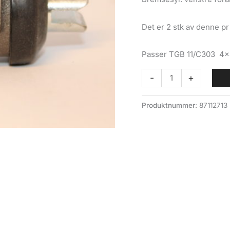
Det er 2 stk av denne pr 
Passer TGB 11/C303 4×
Bremsesylinder
-
+
venstre
foran
Produktnummer:
87112713
TGB
11/13/C303/C304
antall