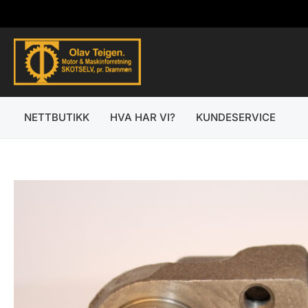
Hopp
rett
til
innholdet
NETTBUTIKK
HVA HAR VI?
KUNDESERVICE