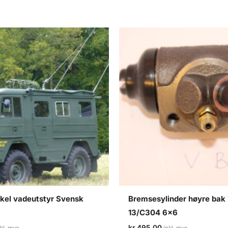
kel vadeutstyr Svensk
Bremsesylinder høyre bak
13/C304 6×6
kr
495,00