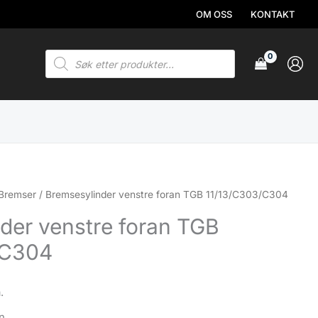
OM OSS
KONTAKT
Products
search
Bremser
/ Bremsesylinder venstre foran TGB 11/13/C303/C304
der venstre foran TGB
/C304
.
n