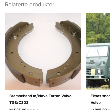
Relaterte produkter
Bremseband m/klave Forran Volvo
Eksos snor
TGB/C303
Volvo
kr
1195,00
kr
995,00