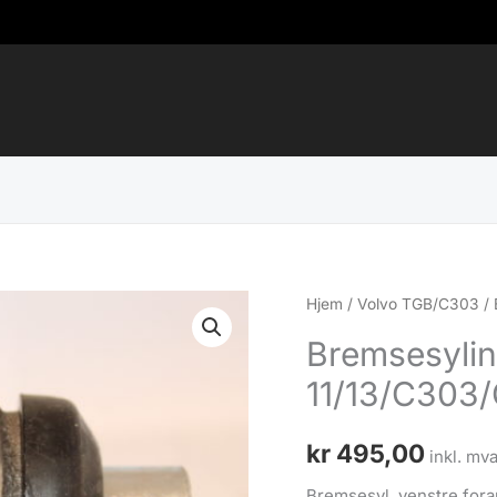
Hjem
/
Volvo TGB/C303
/
Bremsesylin
11/13/C303
kr
495,00
inkl. mva
Bremsesyl. venstre fora