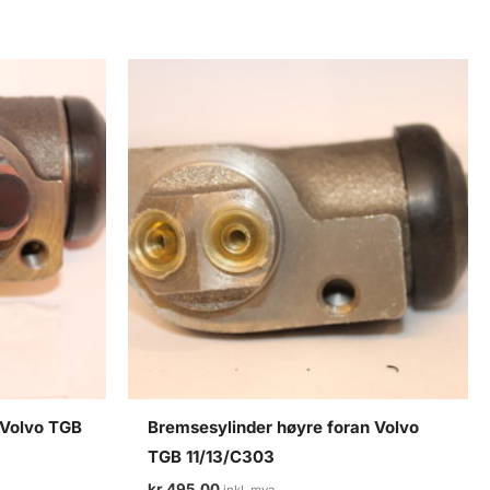
 Volvo TGB
Bremsesylinder høyre foran Volvo
TGB 11/13/C303
kr
495,00