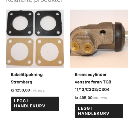
72
antall
Bakelittpakning
Bremsesylinder
Stromberg
venstre foran TGB
11/13/C303/C304
kr
1250,00
kr
495,00
LEGG I
HANDLEKURV
LEGG I
HANDLEKURV