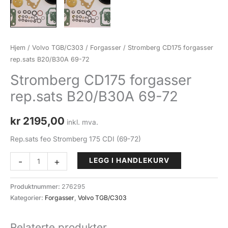
Hjem
/
Volvo TGB/C303
/
Forgasser
/ Stromberg CD175 forgasser
rep.sats B20/B30A 69-72
Stromberg CD175 forgasser
rep.sats B20/B30A 69-72
kr
2195,00
inkl. mva.
Rep.sats feo Stromberg 175 CDI (69-72)
Stromberg
-
+
LEGG I HANDLEKURV
CD175
forgasser
Produktnummer:
276295
rep.sats
Kategorier:
Forgasser
,
Volvo TGB/C303
B20/B30A
69-
Relaterte produkter