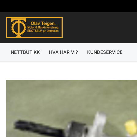
Hopp
rett
til
innholdet
NETTBUTIKK
HVA HAR VI?
KUNDESERVICE