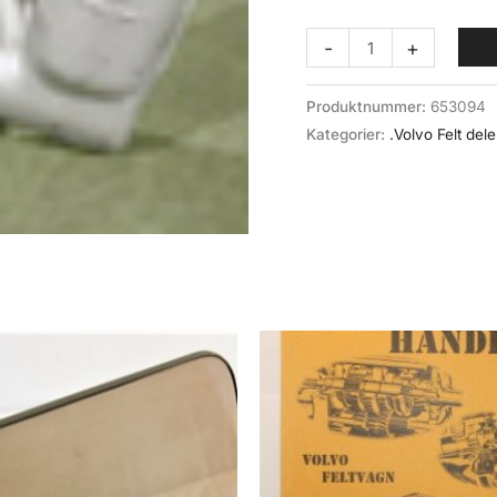
Clutch
-
+
mastersylinder
(021-
Produktnummer:
653094
000)
Kategorier:
.Volvo Felt dele
(fabrikkny)
Volvo
Felt
antall