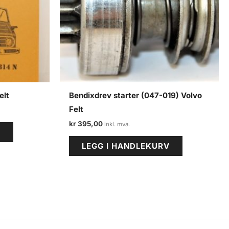
elt
Bendixdrev starter (047-019) Volvo
Felt
kr
395,00
V
LEGG I HANDLEKURV