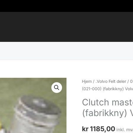
Hjem
/
.Volvo Felt deler
/
0
(021-000) (fabrikkny) Volv
Clutch mast
(fabrikkny) 
kr
1185,00
inkl. mv