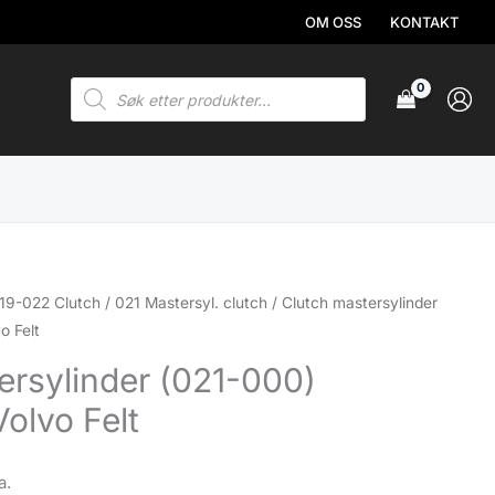
OM OSS
KONTAKT
Products
search
19-022 Clutch
/
021 Mastersyl. clutch
/ Clutch mastersylinder
o Felt
ersylinder (021-000)
Volvo Felt
a.