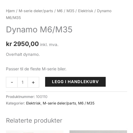
Hjem
/
M-serie deler/parts
/
M6 / M35
/
Elektrisk
/ Dynamo
M6/M35
Dynamo M6/M35
kr
2950,00
inkl. mva.
Overhalt dynamo.
Passer til de fleste M-serie biler.
Dynamo
-
+
LEGG I HANDLEKURV
M6/M35
antall
Produktnummer:
100110
Kategorier:
Elektrisk
,
M-serie deler/parts
,
M6 / M35
Relaterte produkter