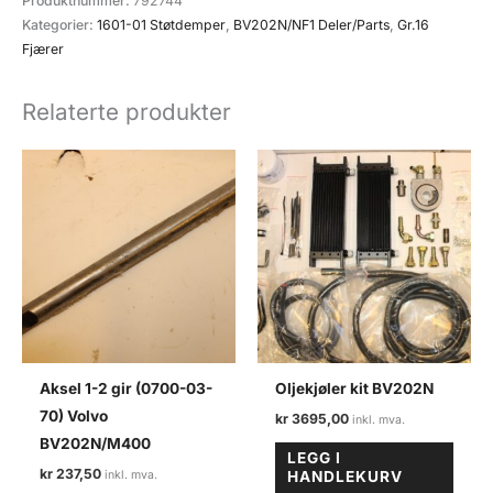
Produktnummer:
792744
01-
Kategorier:
1601-01 Støtdemper
,
BV202N/NF1 Deler/Parts
,
Gr.16
12)
Fjærer
BV202N/NF1
antall
Relaterte produkter
Aksel 1-2 gir (0700-03-
Oljekjøler kit BV202N
70) Volvo
kr
3695,00
BV202N/M400
LEGG I
kr
237,50
HANDLEKURV