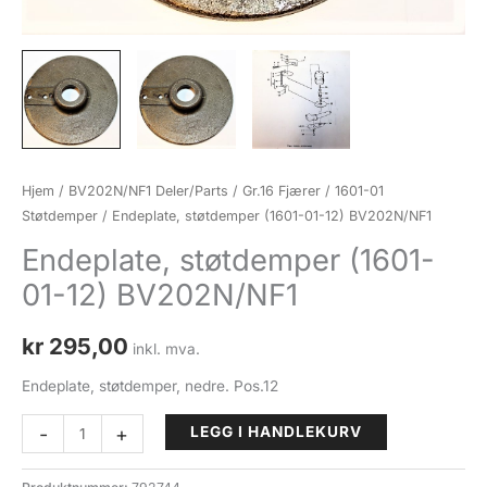
Hjem
/
BV202N/NF1 Deler/Parts
/
Gr.16 Fjærer
/
1601-01
Støtdemper
/ Endeplate, støtdemper (1601-01-12) BV202N/NF1
Endeplate, støtdemper (1601-
01-12) BV202N/NF1
kr
295,00
inkl. mva.
Endeplate, støtdemper, nedre. Pos.12
Endeplate,
-
+
LEGG I HANDLEKURV
støtdemper
(1601-