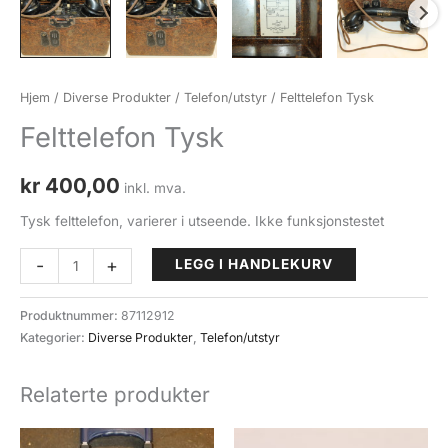
Hjem
/
Diverse Produkter
/
Telefon/utstyr
/ Felttelefon Tysk
Felttelefon Tysk
kr
400,00
inkl. mva.
Tysk felttelefon, varierer i utseende. Ikke funksjonstestet
Felttelefon
-
+
LEGG I HANDLEKURV
Tysk
antall
Produktnummer:
87112912
Kategorier:
Diverse Produkter
,
Telefon/utstyr
Relaterte produkter