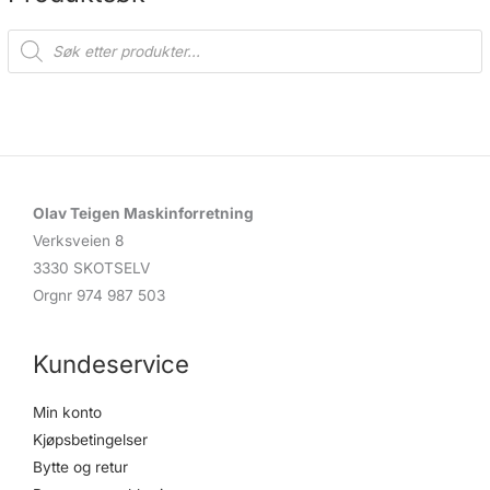
P
r
o
d
u
c
t
s
s
e
a
r
c
Olav Teigen Maskinforretning
h
Verksveien 8
3330 SKOTSELV
Orgnr 974 987 503
Kundeservice
Min konto
Kjøpsbetingelser
Bytte og retur