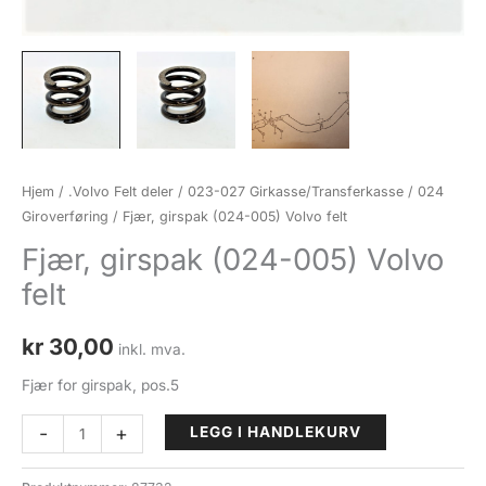
Hjem
/
.Volvo Felt deler
/
023-027 Girkasse/Transferkasse
/
024
Giroverføring
/ Fjær, girspak (024-005) Volvo felt
Fjær, girspak (024-005) Volvo
felt
kr
30,00
inkl. mva.
Fjær for girspak, pos.5
Fjær,
-
+
LEGG I HANDLEKURV
girspak
(024-