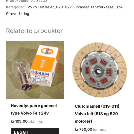
Produktnummer:
87732
005)
Kategorier:
.Volvo Felt deler
,
023-027 Girkasse/Transferkasse
,
024
Volvo
Giroverføring
felt
antall
Relaterte produkter
Hovedlyspære gammel
Clutchlamell (019-011)
type Volvo Felt 24v
Volvo felt (B18 og B20
motorer)
kr
105,00
kr
750,00
LEGG I