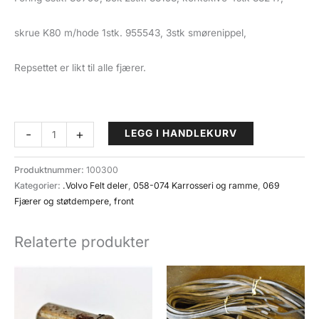
skrue K80 m/hode 1stk. 955543, 3stk smørenippel,
Repsettet er likt til alle fjærer.
Fjæroppheng
-
+
LEGG I HANDLEKURV
bladfjær
rep.
Produktnummer:
100300
sett
Kategorier:
.Volvo Felt deler
,
058-074 Karrosseri og ramme
,
069
(069-
Fjærer og støtdempere, front
000)
Volvo
Relaterte produkter
felt
antall