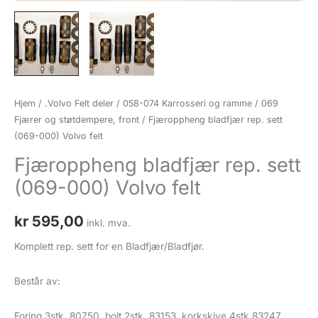
Hjem
/
.Volvo Felt deler
/
058-074 Karrosseri og ramme
/
069
Fjærer og støtdempere, front
/ Fjæroppheng bladfjær rep. sett
(069-000) Volvo felt
Fjæroppheng bladfjær rep. sett
(069-000) Volvo felt
kr
595,00
inkl. mva.
Komplett rep. sett for en Bladfjær/Bladfjør.
Består av:
Foring 3stk. 80750, bolt 2stk. 83153, korkskive 4stk 83247,