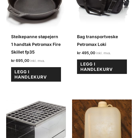
Steikepanne støpejern
Bag transportveske
1 handtak Petromax Fire
Petromax Loki
Skillet fp35
kr
495,00
kr
695,00
LEGG I
HANDLEKURV
LEGG I
HANDLEKURV