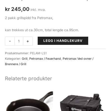
kr
245,00
inkl. mva.
2 pakk grillspidd fra Petromax,
kan trekkes ut ca.30cm, total lengde ca.95cm.
Grillspidd
-
+
LEGG I HANDLEKURV
fra
Petromax
Produktnummer:
PELAM-LS1
2
Kategorier:
Grill
,
Petromax / Feuerhand
,
Petromax Ved ovner /
pakk
Brennere / Grill
antall
Relaterte produkter