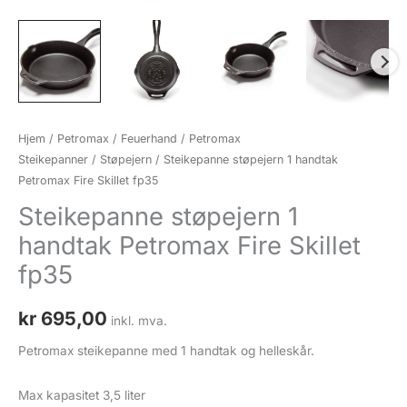
Hjem
/
Petromax / Feuerhand
/
Petromax
Steikepanner
/
Støpejern
/ Steikepanne støpejern 1 handtak
Petromax Fire Skillet fp35
Steikepanne støpejern 1
handtak Petromax Fire Skillet
fp35
kr
695,00
inkl. mva.
Petromax steikepanne med 1 handtak og helleskår.
Max kapasitet 3,5 liter