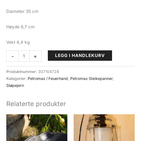
Diameter 35 cm
Høyde 6,7 cm
Vekt 4,4 kg
Steikepanne
-
+
LEGG I HANDLEKURV
støpejern
1
Produktnummer:
307104728
handtak
Kategorier:
Petromax / Feuerhand
,
Petromax Steikepanner
,
Petromax
Støpejern
Fire
Skillet
Relaterte produkter
fp35
antall