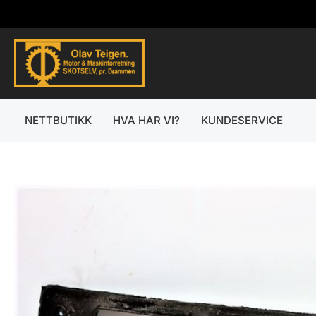
Hopp
rett
til
innholdet
NETTBUTIKK
HVA HAR VI?
KUNDESERVICE