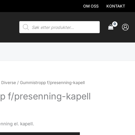
OM OSS
KONTAKT
Products
search
/
Diverse
/ Gummistropp f/presenning-kapell
 f/presenning-kapell
ning el. kapell.