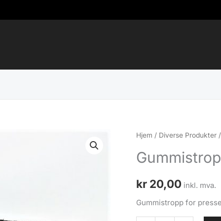
Hjem
/
Diverse Produkter
Gummistropp
kr
20,00
inkl. mva.
Gummistropp for pressen