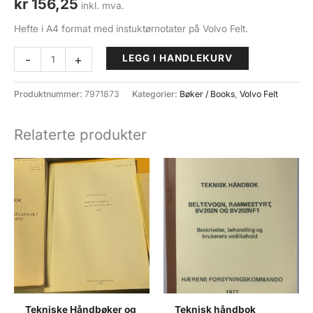
kr
156,25
inkl. mva.
Hefte i A4 format med instuktørnotater på Volvo Felt.
Hefte
-
+
LEGG I HANDLEKURV
Instuktørnotater
Volvo
Produktnummer:
7971873
Kategorier:
Bøker / Books
,
Volvo Felt
Felt
antall
Relaterte produkter
Tekniske Håndbøker og
Teknisk håndbok