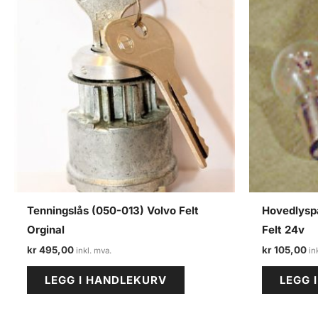
Tenningslås (050-013) Volvo Felt
Hovedlysp
Orginal
Felt 24v
kr
495,00
kr
105,00
LEGG I HANDLEKURV
LEGG 