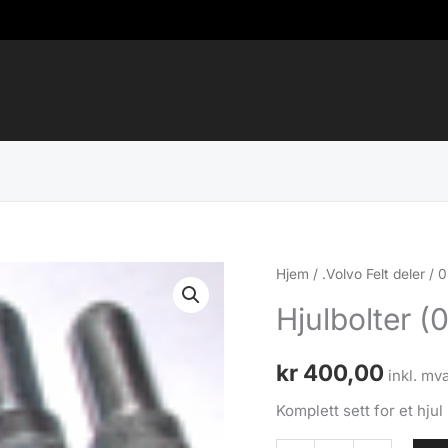
Hjem
/
.Volvo Felt deler
/
0
Hjulbolter (
kr
400,00
inkl. mva
Komplett sett for et hjul