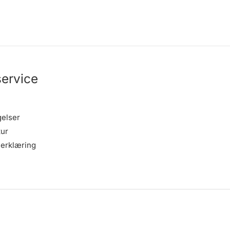
ervice
gelser
tur
erklæring