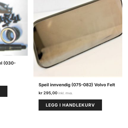
el (030-
Speil innvendig (075-082) Volvo Felt
V
kr
295,00
LEGG I HANDLEKURV