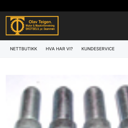
Hopp
rett
til
innholdet
NETTBUTIKK
HVA HAR VI?
KUNDESERVICE