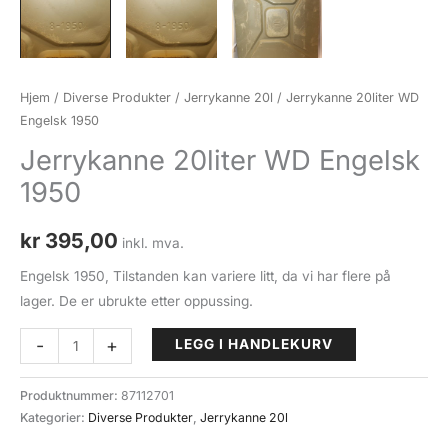
Hjem
/
Diverse Produkter
/
Jerrykanne 20l
/ Jerrykanne 20liter WD
Engelsk 1950
Jerrykanne 20liter WD Engelsk
1950
kr
395,00
inkl. mva.
Engelsk 1950, Tilstanden kan variere litt, da vi har flere på
lager. De er ubrukte etter oppussing.
Jerrykanne
-
+
LEGG I HANDLEKURV
20liter
WD
Produktnummer:
87112701
Engelsk
Kategorier:
Diverse Produkter
,
Jerrykanne 20l
1950