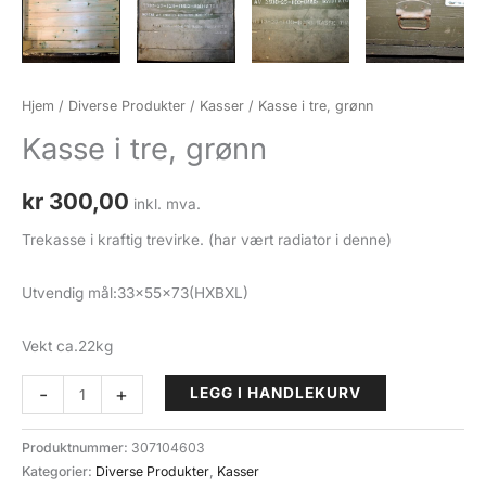
Hjem
/
Diverse Produkter
/
Kasser
/ Kasse i tre, grønn
Kasse i tre, grønn
kr
300,00
inkl. mva.
Trekasse i kraftig trevirke. (har vært radiator i denne)
Utvendig mål:33x55x73(HXBXL)
Vekt ca.22kg
Kasse
-
+
LEGG I HANDLEKURV
i
tre,
Produktnummer:
307104603
grønn
Kategorier:
Diverse Produkter
,
Kasser