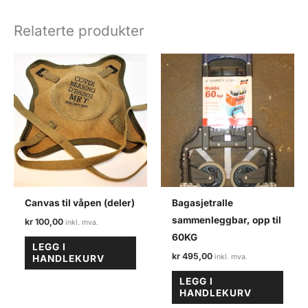
antall
Relaterte produkter
Canvas til våpen (deler)
Bagasjetralle
sammenleggbar, opp til
kr
100,00
60KG
LEGG I
kr
495,00
HANDLEKURV
LEGG I
HANDLEKURV