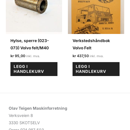
Hylse, sperre (023-
Verkstedshåndbok
073) Volvo felt/M40
Volvo Felt
kr
95,00
kr
437,50
LEGG I
LEGG I
HANDLEKURV
HANDLEKURV
Olav Teigen Maskinforretning
Verksveien 8
3330 SKOTSELV
Orgnr 974 987 503