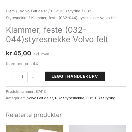
Hjem
/
.Volvo Felt deler
/
032-033 Styring
/
032
Styresnekke
/ Klammer, feste (032-044)styresnekke Volvo felt
Klammer, feste (032-
044)styresnekke Volvo felt
kr
45,00
inkl. mva.
Klammer, pos.44
Klammer,
-
+
LEGG I HANDLEKURV
feste
(032-
Produktnummer:
87413
044)styresnekke
Kategorier:
.Volvo Felt deler
,
032 Styresnekke
,
032-033 Styring
Volvo
felt
Relaterte produkter
antall