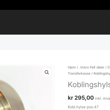
Hjem
/
.Volvo Felt deler
/
0
Transferkasse
/ Koblingshy
Koblingshyls
kr
295,00
inkl. mva
Kobl.hylse pos.47