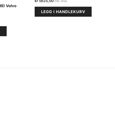
kr
5625,00
19) Volvo
LEGG I HANDLEKURV
V