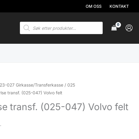
OM OSS
KONTAKT
Products
search
23-027 Girkasse/Transferkasse
/
025
lse transf. (025-047) Volvo felt
e transf. (025-047) Volvo felt
.