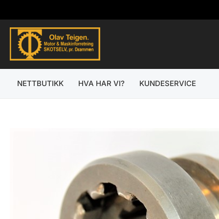
Hopp
rett
til
innholdet
NETTBUTIKK
HVA HAR VI?
KUNDESERVICE