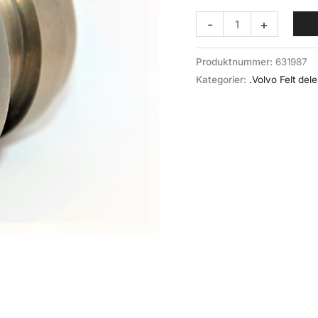
Koblingshylse
-
+
transf.
(025-
Produktnummer:
631987
047)
Kategorier:
.Volvo Felt dele
Volvo
felt
antall