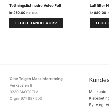
Tettningslist nedre Volvo Felt
Luftfilter
kr
250,00
kr
680,00
LEGG I HANDLEKURV
LEGG 
Kundes
Olav Teigen Maskinforretning
Verksveien 8
Min konto
3330 SKOTSELV
Kjøpsbetin
Orgnr 974 987 503
Bytte og re