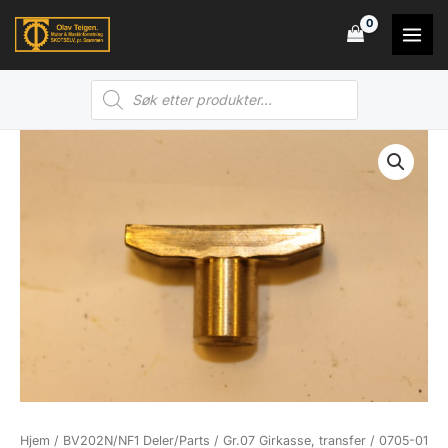
Hopp
rett
til
Products
innholdet
search
Hjem
/
BV202N/NF1 Deler/Parts
/
Gr.07 Girkasse, transfer
/
0705-01