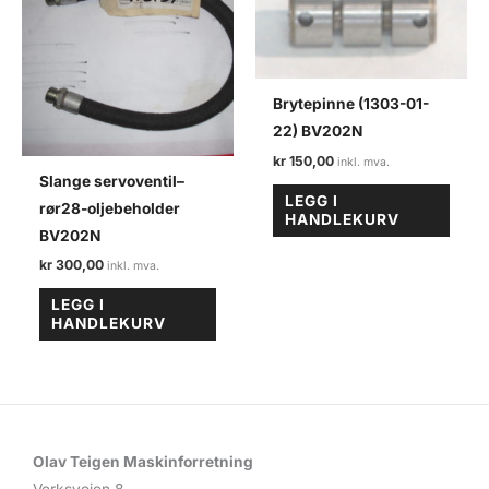
Brytepinne (1303-01-
22) BV202N
kr
150,00
Slange servoventil–
LEGG I
rør28-oljebeholder
HANDLEKURV
BV202N
kr
300,00
LEGG I
HANDLEKURV
Olav Teigen Maskinforretning
Verksveien 8