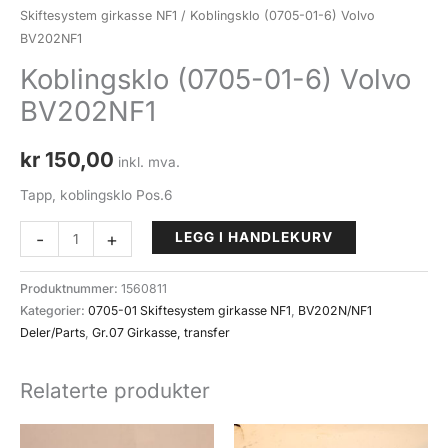
Skiftesystem girkasse NF1
/ Koblingsklo (0705-01-6) Volvo
BV202NF1
Koblingsklo (0705-01-6) Volvo
BV202NF1
kr
150,00
inkl. mva.
Tapp, koblingsklo Pos.6
Koblingsklo
-
+
LEGG I HANDLEKURV
(0705-
01-
Produktnummer:
1560811
6)
Kategorier:
0705-01 Skiftesystem girkasse NF1
,
BV202N/NF1
Volvo
Deler/Parts
,
Gr.07 Girkasse, transfer
BV202NF1
antall
Relaterte produkter