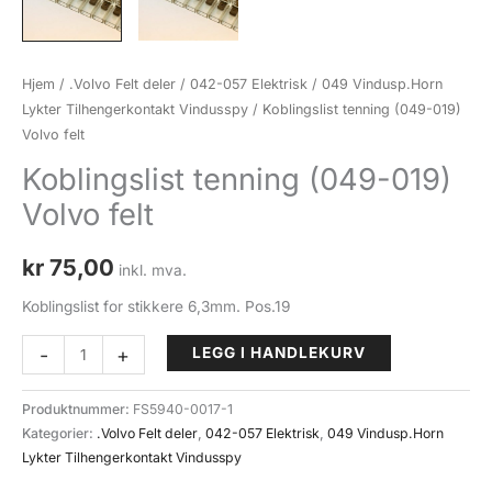
Hjem
/
.Volvo Felt deler
/
042-057 Elektrisk
/
049 Vindusp.Horn
Lykter Tilhengerkontakt Vindusspy
/ Koblingslist tenning (049-019)
Volvo felt
Koblingslist tenning (049-019)
Volvo felt
kr
75,00
inkl. mva.
Koblingslist for stikkere 6,3mm. Pos.19
Koblingslist
-
+
LEGG I HANDLEKURV
tenning
(049-
Produktnummer:
FS5940-0017-1
019)
Kategorier:
.Volvo Felt deler
,
042-057 Elektrisk
,
049 Vindusp.Horn
Volvo
Lykter Tilhengerkontakt Vindusspy
felt