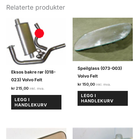
felt
Relaterte produkter
antall
Speilglass (073-003)
Eksos bakre rør (018-
Volvo Felt
023) Volvo Felt
kr
150,00
kr
215,00
LEGG I
LEGG I
HANDLEKURV
HANDLEKURV