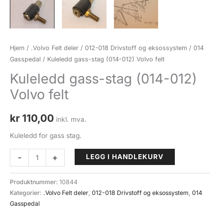
Hjem
/
.Volvo Felt deler
/
012-018 Drivstoff og eksossystem
/
014
Gasspedal
/ Kuleledd gass-stag (014-012) Volvo felt
Kuleledd gass-stag (014-012)
Volvo felt
kr
110,00
inkl. mva.
Kuleledd for gass stag.
Kuleledd
-
+
LEGG I HANDLEKURV
gass-
stag
Produktnummer:
10844
(014-
Kategorier:
.Volvo Felt deler
,
012-018 Drivstoff og eksossystem
,
014
012)
Gasspedal
Volvo