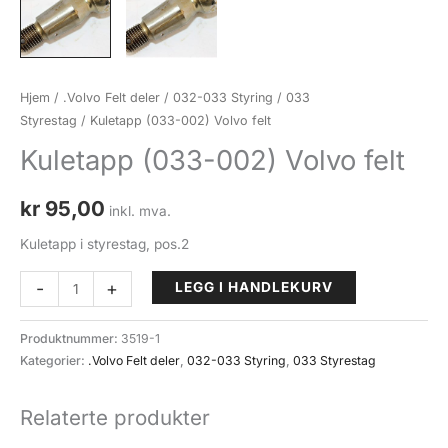
Hjem
/
.Volvo Felt deler
/
032-033 Styring
/
033
Styrestag
/ Kuletapp (033-002) Volvo felt
Kuletapp (033-002) Volvo felt
kr
95,00
inkl. mva.
Kuletapp i styrestag, pos.2
Kuletapp
-
+
LEGG I HANDLEKURV
(033-
002)
Produktnummer:
3519-1
Volvo
Kategorier:
.Volvo Felt deler
,
032-033 Styring
,
033 Styrestag
felt
antall
Relaterte produkter