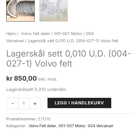
Hjem
/
.Volvo Felt deler
/
001-007 Motor
/
004
Veivaksel
/ Lagerskål sett 0,010 U.D. (004-027-1) Volvo felt
Lagerskål sett 0,010 U.D. (004-
027-1) Volvo felt
kr
850,00
inkl. mva.
Lagerskålsett 0,010 underdim.
Lagerskål
-
+
LEGG I HANDLEKURV
sett
0,010
Produktnummer:
271215
U.D.
Kategorier:
.Volvo Felt deler
,
001-007 Motor
,
004 Veivaksel
(004-