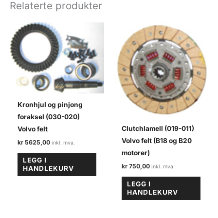
027-
Relaterte produkter
1)
Volvo
felt
antall
Kronhjul og pinjong
foraksel (030-020)
Clutchlamell (019-011)
Volvo felt
Volvo felt (B18 og B20
kr
5625,00
motorer)
LEGG I
kr
750,00
HANDLEKURV
LEGG I
HANDLEKURV