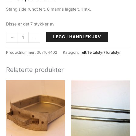
Stang side rundt telt, 8 manns lagstelt. 1 stk.
Disse er det 7 stykker av.
Lagstelt-
-
+
LEGG I HANDLEKURV
stang
side
Produktnummer:
307104402
Kategori:
Telt/Teltutstyr/Turutstyr
rundt,
1stk.
Relaterte produkter
antall