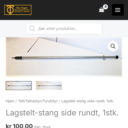
Hopp
rett
til
Products
innholdet
search
Hjem
/
Telt/Teltutstyr/Turutstyr
/ Lagstelt-stang side rundt, 1stk.
Lagstelt-stang side rundt, 1stk.
kr
100,00
inkl. mva.