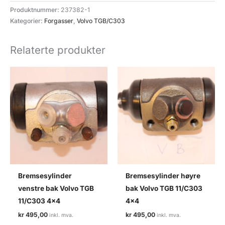
068)
Produktnummer:
237382-1
forgasser
Kategorier:
Forgasser
,
Volvo TGB/C303
CD175
Stromberg
Relaterte produkter
antall
Bremsesylinder
Bremsesylinder høyre
venstre bak Volvo TGB
bak Volvo TGB 11/C303
11/C303 4×4
4×4
kr
495,00
kr
495,00