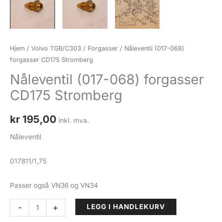
Hjem
/
Volvo TGB/C303
/
Forgasser
/ Nåleventil (017-068)
forgasser CD175 Stromberg
Nåleventil (017-068) forgasser
CD175 Stromberg
kr
195,00
inkl. mva.
Nåleventil
017811/1,75
Passer også VN36 og VN34
Nåleventil
-
+
LEGG I HANDLEKURV
(017-