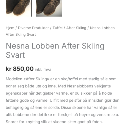
Hjem
/
Diverse Produkter
/
Tøffel
/
After Skiing
/ Nesna Lobben
After Skiing Svart
Nesna Lobben After Skiing
Svart
kr
850,00
inkl. mva.
Modellen «After Skiing» er en sko/tøffel med stødig såle som
egner seg både ute og inne. Med Nesnalobbens velkjente
egenskaper når det gjelder varme, er du sikker på å holde
føttene gode og varme. Ullfilt med pelsfòr på innsiden gjør den
behagelig og sålene er solide. Disse skoene har vanlige såler
ulik Lobbene der det ikke er forskjell på høyre og venstre sko.
Snorer for knytting slik at skoene sitter godt på foten.