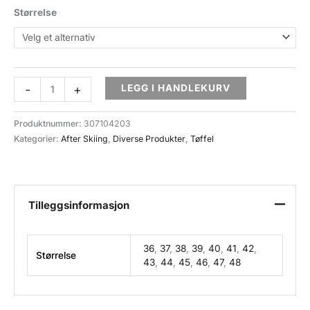
Størrelse
Nesna
-
+
LEGG I HANDLEKURV
Lobben
After
Produktnummer:
307104203
Skiing
Kategorier:
After Skiing
,
Diverse Produkter
,
Tøffel
Svart
antall
Tilleggsinformasjon
36
,
37
,
38
,
39
,
40
,
41
,
42
,
Størrelse
43
,
44
,
45
,
46
,
47
,
48