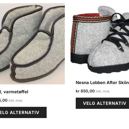
Nesna Lobben After Skiin
kr
850,00
l, varmetøffel
5,00
VELG ALTERNATIV
Dette
ELG ALTERNATIV
produktet
har