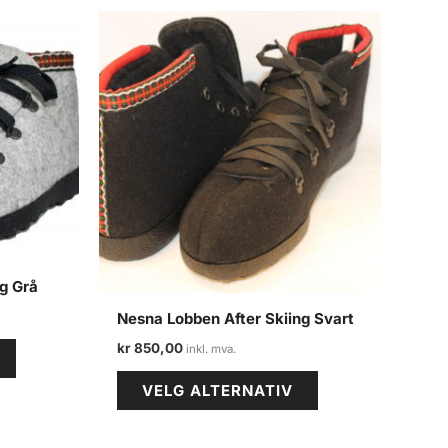
g Grå
Nesna Lobben After Skiing Svart
Dette
kr
850,00
produktet
Dette
VELG ALTERNATIV
har
produktet
flere
har