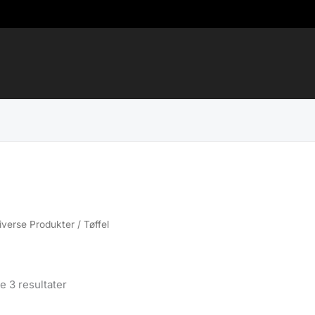
iverse Produkter
/ Tøffel
Sortert
le 3 resultater
etter
propularitet