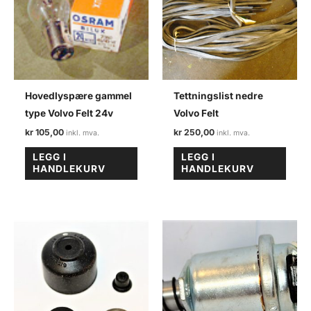
Hovedlyspære gammel
Tettningslist nedre
type Volvo Felt 24v
Volvo Felt
kr
105,00
kr
250,00
LEGG I
LEGG I
HANDLEKURV
HANDLEKURV