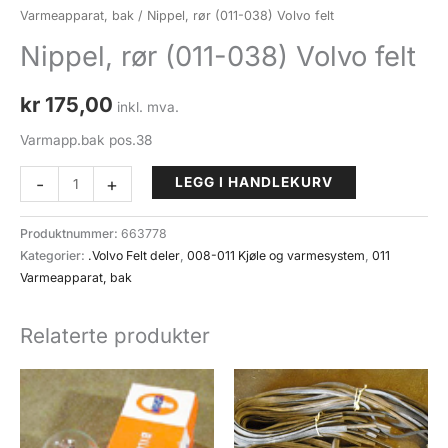
Varmeapparat, bak
/ Nippel, rør (011-038) Volvo felt
Nippel, rør (011-038) Volvo felt
kr
175,00
inkl. mva.
Varmapp.bak pos.38
Nippel,
-
+
LEGG I HANDLEKURV
rør
(011-
Produktnummer:
663778
038)
Kategorier:
.Volvo Felt deler
,
008-011 Kjøle og varmesystem
,
011
Volvo
Varmeapparat, bak
felt
antall
Relaterte produkter