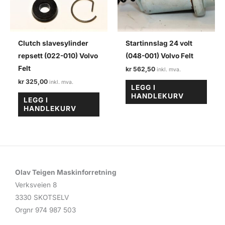
Clutch slavesylinder
Startinnslag 24 volt
repsett (022-010) Volvo
(048-001) Volvo Felt
Felt
kr
562,50
kr
325,00
LEGG I
HANDLEKURV
LEGG I
HANDLEKURV
Olav Teigen Maskinforretning
Verksveien 8
3330 SKOTSELV
Orgnr 974 987 503