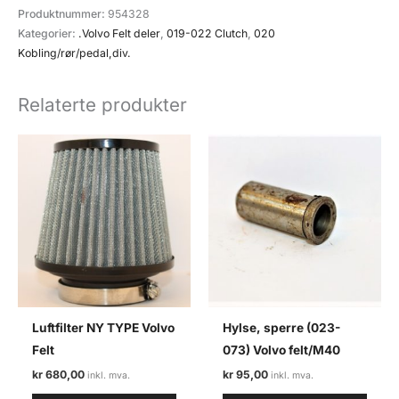
rør
Produktnummer:
954328
clutch
Kategorier:
.Volvo Felt deler
,
019-022 Clutch
,
020
(020-
Kobling/rør/pedal,div.
032)
Volvo
Relaterte produkter
felt
antall
Luftfilter NY TYPE Volvo
Hylse, sperre (023-
Felt
073) Volvo felt/M40
kr
680,00
kr
95,00