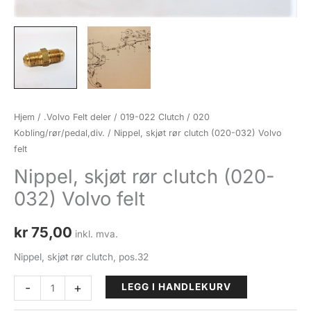
Hjem
/
.Volvo Felt deler
/
019-022 Clutch
/
020
Kobling/rør/pedal,div.
/ Nippel, skjøt rør clutch (020-032) Volvo
felt
Nippel, skjøt rør clutch (020-
032) Volvo felt
kr
75,00
inkl. mva.
Nippel, skjøt rør clutch, pos.32
Nippel,
-
+
LEGG I HANDLEKURV
skjøt