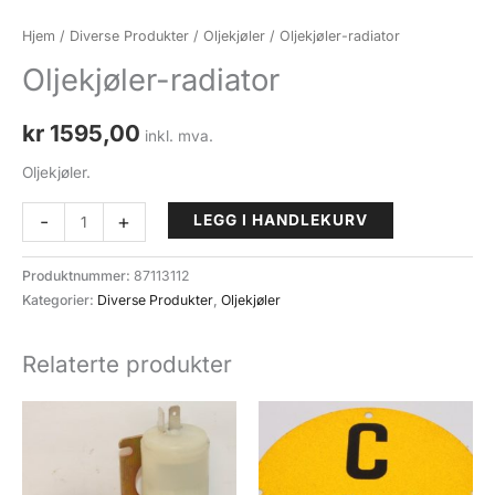
Hjem
/
Diverse Produkter
/
Oljekjøler
/ Oljekjøler-radiator
Oljekjøler-radiator
kr
1595,00
inkl. mva.
Oljekjøler.
Oljekjøler-
-
+
LEGG I HANDLEKURV
radiator
antall
Produktnummer:
87113112
Kategorier:
Diverse Produkter
,
Oljekjøler
Relaterte produkter