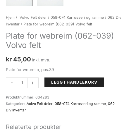
Hjem
/
.Volvo Felt deler
/
058-074 Karrosseri og ramme
/
062 Div
Inventar
/ Plate for webreim (062-039) Volvo felt
Plate for webreim (062-039)
Volvo felt
kr
45,00
inkl. mva.
Plate for webreim, pos.39
Plate
-
+
LEGG I HANDLEKURV
for
webreim
Produktnummer:
634283
(062-
Kategorier:
.Volvo Felt deler
,
058-074 Karrosseri og ramme
,
062
039)
Div Inventar
Volvo
felt
Relaterte produkter