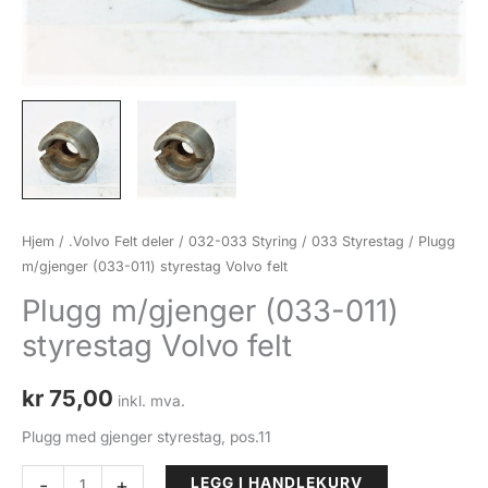
Hjem
/
.Volvo Felt deler
/
032-033 Styring
/
033 Styrestag
/ Plugg
m/gjenger (033-011) styrestag Volvo felt
Plugg m/gjenger (033-011)
styrestag Volvo felt
kr
75,00
inkl. mva.
Plugg med gjenger styrestag, pos.11
Plugg
-
+
LEGG I HANDLEKURV