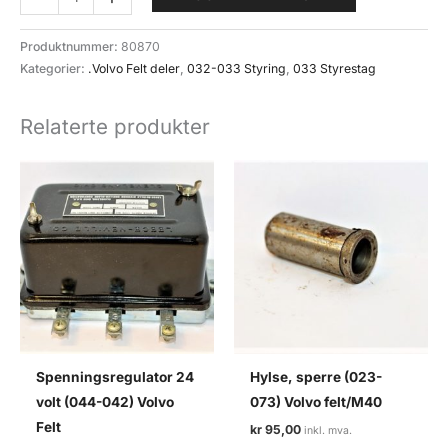
m/gjenger
(033-
Produktnummer:
80870
011)
Kategorier:
.Volvo Felt deler
,
032-033 Styring
,
033 Styrestag
styrestag
Volvo
Relaterte produkter
felt
antall
Spenningsregulator 24
Hylse, sperre (023-
volt (044-042) Volvo
073) Volvo felt/M40
Felt
kr
95,00