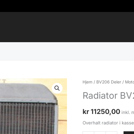
Hjem
/
BV206 Deler
/
Moto
Radiator BV2
kr
11250,00
inkl. 
Overhalt radiator i kasse