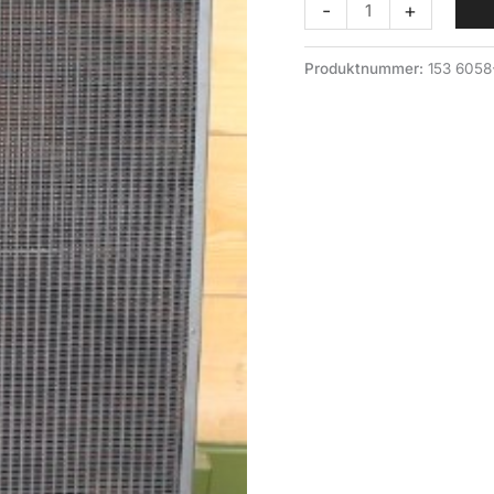
Radiator
-
+
BV206,
5
Produktnummer:
153 6058
syl.
antall