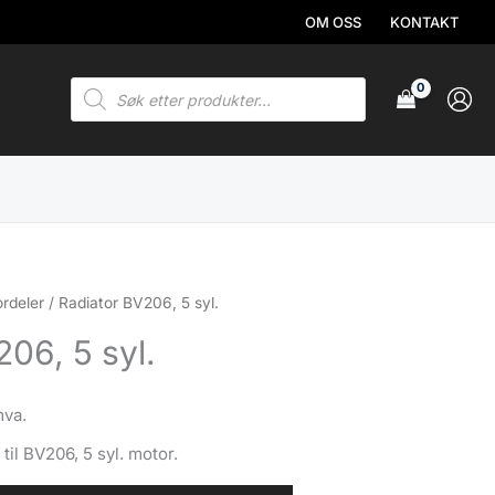
OM OSS
KONTAKT
Products
search
rdeler
/ Radiator BV206, 5 syl.
06, 5 syl.
mva.
 til BV206, 5 syl. motor.