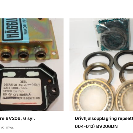
rre BV206, 6 syl.
Drivhjulsopplagring repset
004-012) BV206DN