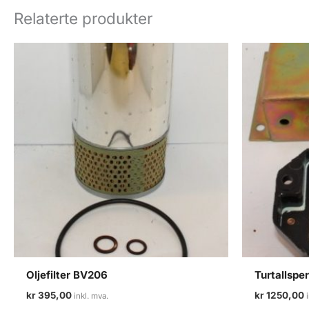
Relaterte produkter
Oljefilter BV206
Turtallspe
kr
395,00
kr
1250,00