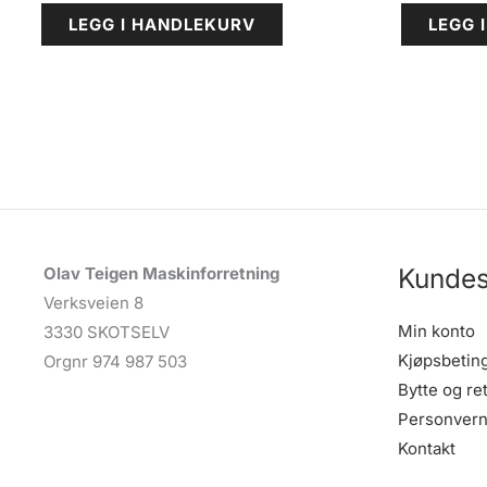
LEGG I HANDLEKURV
LEGG 
Kundes
Olav Teigen Maskinforretning
Verksveien 8
Min konto
3330 SKOTSELV
Kjøpsbetin
Orgnr 974 987 503
Bytte og re
Personvern
Kontakt