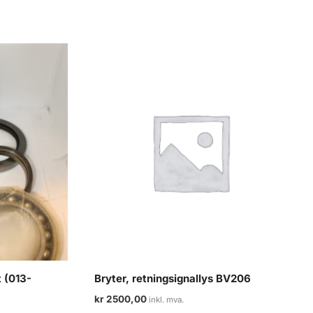
t (013-
Bryter, retningsignallys BV206
kr
2500,00