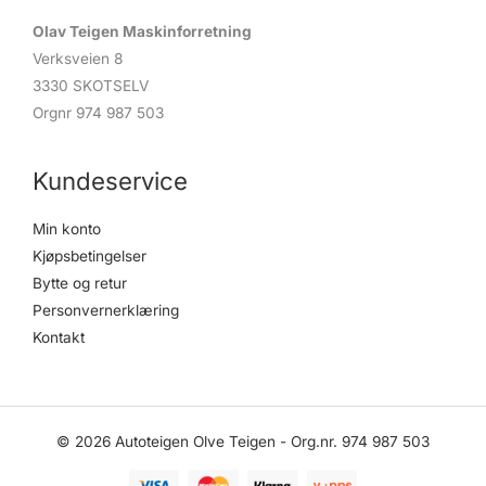
r
c
Olav Teigen Maskinforretning
h
Verksveien 8
3330 SKOTSELV
Orgnr 974 987 503
Kundeservice
Min konto
Kjøpsbetingelser
Bytte og retur
Personvernerklæring
Kontakt
© 2026 Autoteigen Olve Teigen - Org.nr. 974 987 503