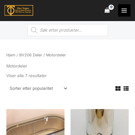
Hopp
rett
til
Products
innholdet
search
Hjem
/
BV206 Deler
/ Motordeler
Motordeler
Sortert
Viser alle 7 resultater
etter
propularitet