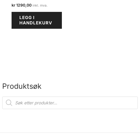
kr
1290,00
LEGG I
HANDLEKURV
Produktsøk
P
r
o
d
u
c
t
s
s
e
a